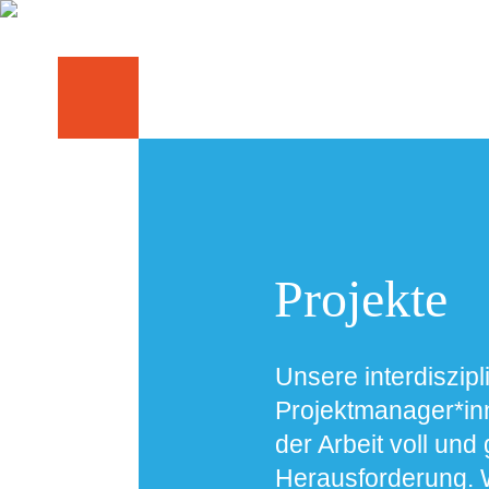
Projekte
Unsere interdiszip
Projektmanager*inn
der Arbeit voll u
Herausforderung. W